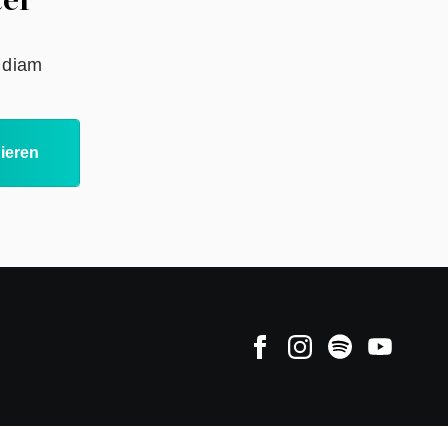
ter
d diam
ieren