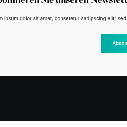
onnieren Sie unseren Newslet
 ipsum dolor sit amet, consetetur sadipscing elitr se
Abonn