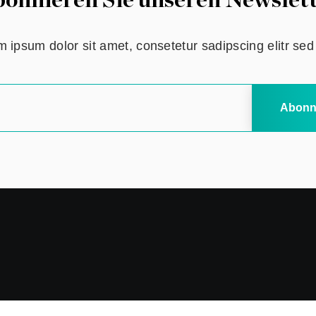
onnieren Sie unseren Newslet
 ipsum dolor sit amet, consetetur sadipscing elitr se
Abonn