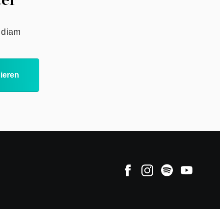
ter
d diam
ieren